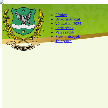
Címlap
Önkormányzat
Választás_2024
Letöltések
Pályázatok
Elérhetőségek
Település