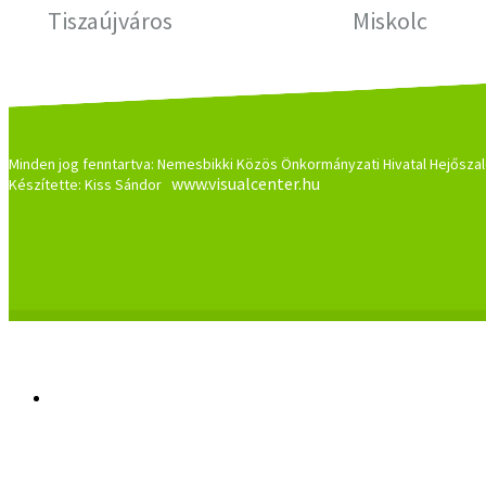
Tiszaújváros
Miskolc
Minden jog fenntartva: Nemesbikki Közös Önkormányzati Hivatal Hejőszal
www.visualcenter.hu
Készítette: Kiss Sándor