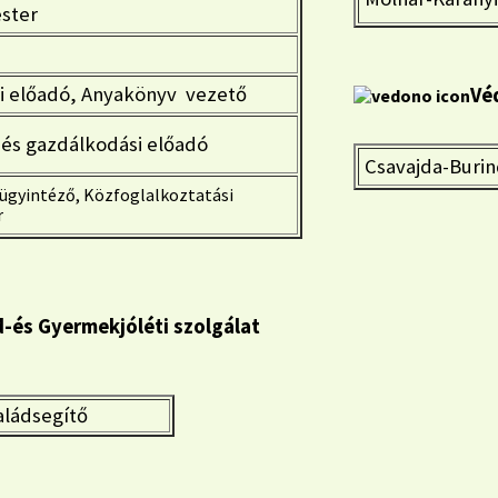
ster
i előadó, Anyakönyv vezető
Vé
és gazdálkodási előadó
Csavajda-Burind
ügyintéző, Közfoglalkoztatási
r
lád-és Gyermekjóléti szolgálat
ládsegítő