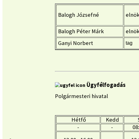
Balogh Józsefné
elnö
Balogh Péter Márk
elnök
Ganyi Norbert
tag
Ügyfélfogadás
Polgármesteri hivatal
Hétfő
Kedd
-
-
08