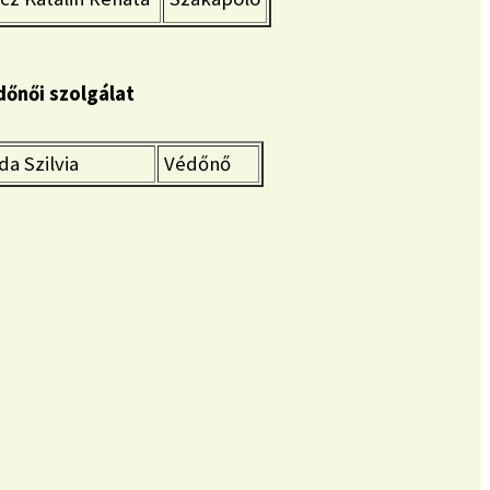
dőnői szolgálat
a Szilvia
Védőnő