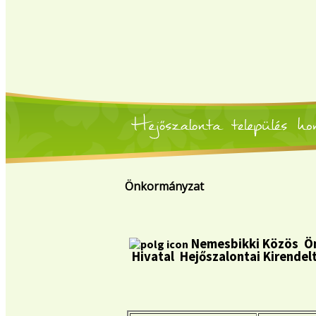
Önkormányzat
Nemesbikki Közös
Ön
Hivatal Hejőszalontai Kirendel