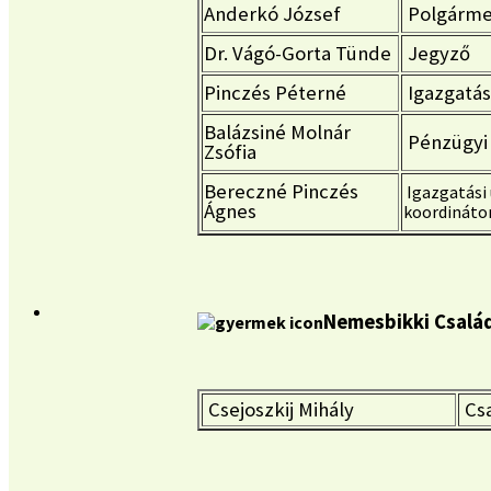
Anderkó József
Polgárme
Dr. Vágó-Gorta Tünde
Jegyző
Pinczés Péterné
Igazgatás
Balázsiné Molnár
Pénzügyi 
Zsófia
Bereczné Pinczés
Igazgatási 
Ágnes
koordináto
Nemesbikki Csa
Csejoszkij Mihály
Csa