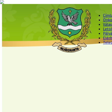
Címl
Önko
Vála
Letö
Pály
Elér
Tele