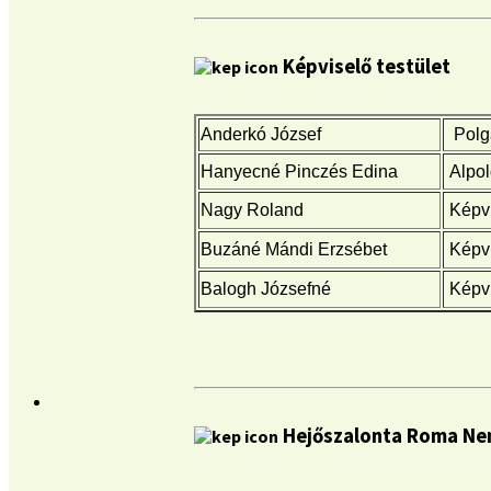
Képviselő testület
Anderkó József
Polg
Hanyecné Pinczés Edina
Alpol
Nagy Roland
Képvi
Buzáné Mándi Erzsébet
Képvi
Balogh Józsefné
Képvi
Hejőszalonta Roma Ne