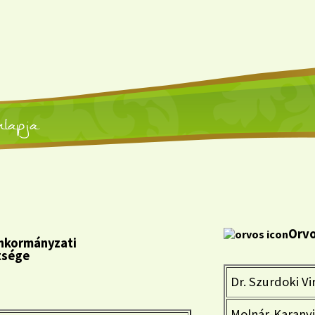
Orvo
kormányzati
tsége
Dr. Szurdoki Vi
Molnár-Karanyi