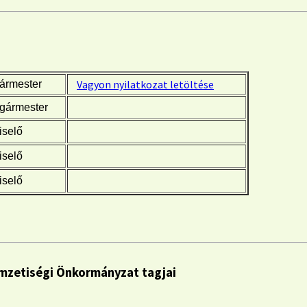
Vagyon nyilatkozat letöltése
ármester
gármester
selő
selő
selő
mzetiségi Önkormányzat tagjai