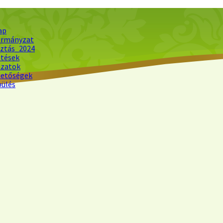
ap
rmányzat
sztás_2024
ltések
ázatok
hetőségek
pülés