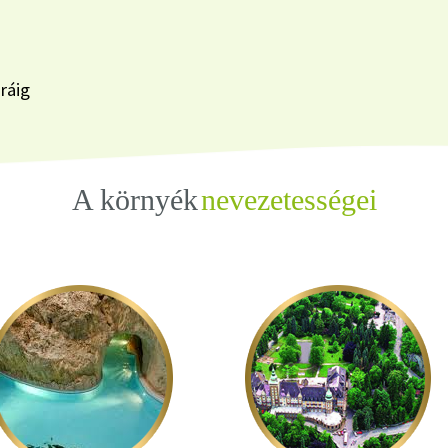
ráig
A környék
nevezetességei