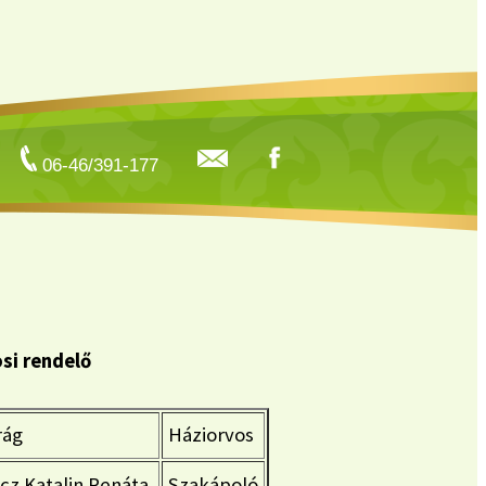
06-46/391-177
si rendelő
rág
Háziorvos
cz Katalin Renáta
Szakápoló