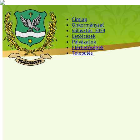
Címlap
Önkormányzat
Választás_2024
Letöltések
Pályázatok
Elérhetőségek
Település