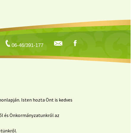
06-46/391-177
onlapján. Isten hozta Önt is kedves
kről és Önkormányzatunkról az
etünkről.