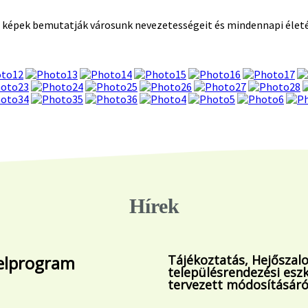
 képek bemutatják városunk nevezetességeit és mindennapi élet
Hírek
telprogram
Tájékoztatás, Hejőszal
településrendezési esz
tervezett módosításáró