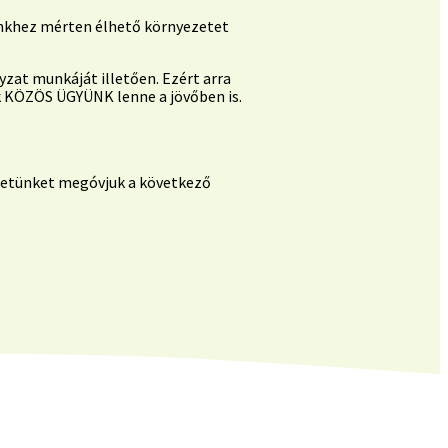
inkhez mérten élhető környezetet
zat munkáját illetően. Ezért arra
k KÖZÖS ÜGYÜNK lenne a jövőben is.
ezetünket megóvjuk a következő