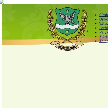
Címl
Önko
Vála
Letö
Pály
Elér
Tele