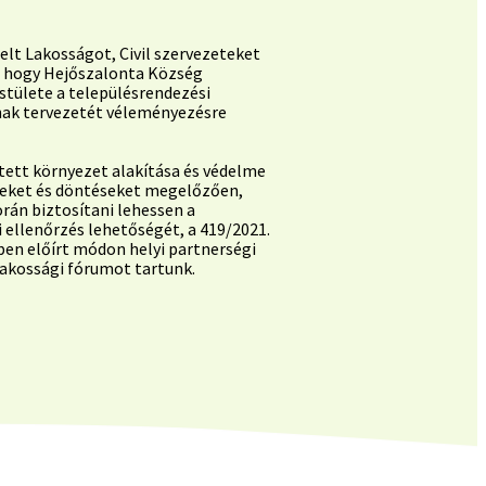
elt Lakosságot, Civil szervezeteket
, hogy Hejőszalonta Község
tülete a településrendezési
ak tervezetét véleményezésre
tett környezet alakítása és védelme
seket és döntéseket megelőzően,
orán biztosítani lehessen a
 ellenőrzés lehetőségét, a 419/2021.
§-ben előírt módon helyi partnerségi
lakossági fórumot tartunk.