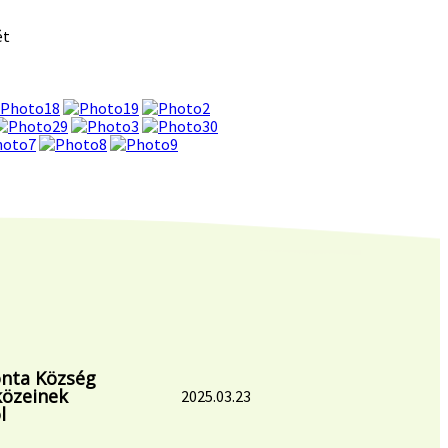
ét
onta Község
közeinek
2025.03.23
l