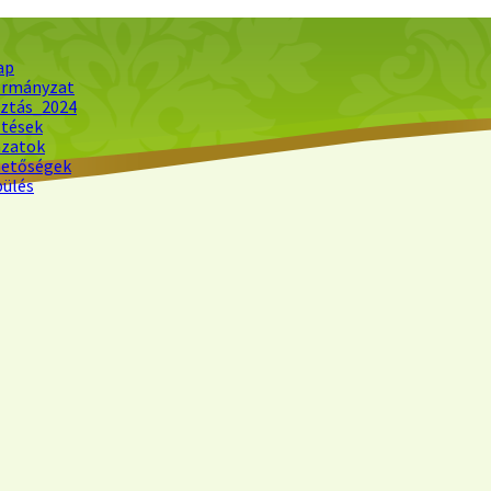
ap
rmányzat
sztás_2024
ltések
ázatok
hetőségek
pülés