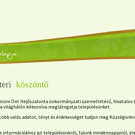
teri
köszöntő
zöntöm Önt Hejőszalonta önkormányzati üzemeltetésű, hivatalos h
k a világhálón kóborolva meglátogatja településünket.
él több valós adatot, tényt és érdekességet tudjon meg Községün
információkhoz jut településünkről, falunk mindennapjairól, él