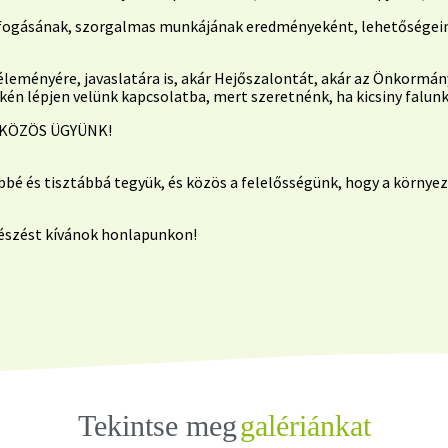
szefogásának, szorgalmas munkájának eredményeként, lehetősége
leményére, javaslatára is, akár Hejőszalontát, akár az Önkormány
én lépjen velünk kapcsolatba, mert szeretnénk, ha kicsiny falun
A KÖZÖS ÜGYÜNK!
bbé és tisztábbá tegyük, és közös a felelősségünk, hogy a körny
észést kívánok honlapunkon!
Tekintse meg
galériánkat