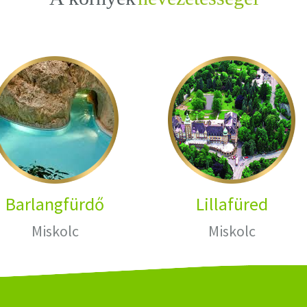
Barlangfürdő
Lillafüred
Miskolc
Miskolc