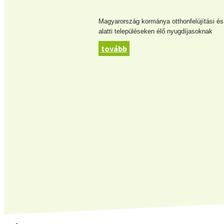
Magyarország kormánya otthonfelújítási és h
alatti településeken élő nyugdíjasoknak
tovább