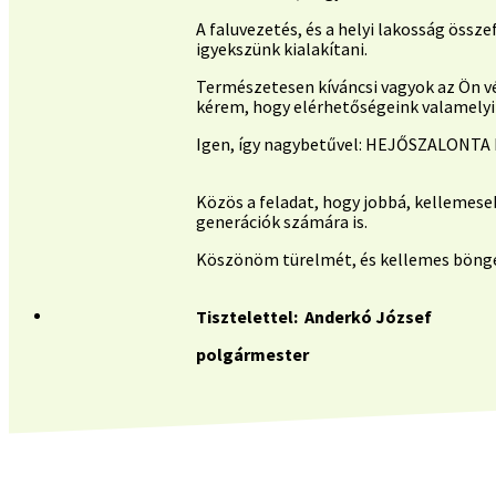
A faluvezetés, és a helyi lakosság ös
igyekszünk kialakítani.
Természetesen kíváncsi vagyok az Ön vé
kérem, hogy elérhetőségeink valamelyik
Igen, így nagybetűvel: HEJŐSZALONT
Közös a feladat, hogy jobbá, kellemese
generációk számára is.
Köszönöm türelmét, és kellemes böng
Tisztelettel: Anderkó József
polgármester